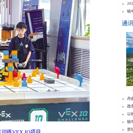
2
榆
通
舟
政
以
榆
崇
训练VEX IQ项目