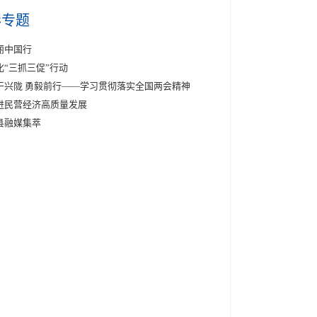
彩专题
丽中国行
化“三抓三促”行动
干兴陇 勇毅前行——学习贯彻落实全国两会精神
进民营经济高质量发展
县融媒集萃