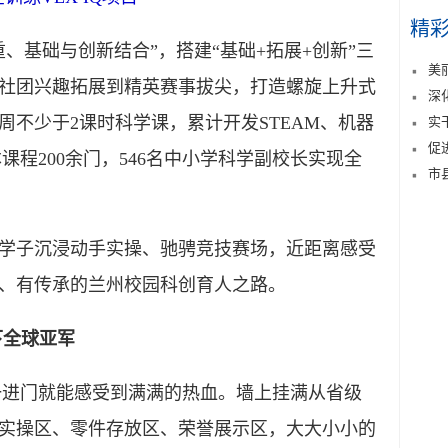
精
基础与创新结合”，搭建“基础+拓展+创新”三
美
社团兴趣拓展到精英赛事拔尖，打造螺旋上升式
深
不少于2课时科学课，累计开发STEAM、机器
实
促
课程200余门，546名中小学科学副校长实现全
市
子沉浸动手实操、驰骋竞技赛场，近距离感受
、有传承的兰州校园科创育人之路。
下全球亚军
进门就能感受到满满的热血。墙上挂满从省级
实操区、零件存放区、荣誉展示区，大大小小的