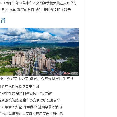
026（丙午）年公祭中华人文始祖伏羲大典在天水举行
中县2026年“我们的节日·端午”新时代文明实践示
讯员
小事办好实事办实 徽县用心答好基层民生答卷
曲筑牢汛期气象防灾安全网
务服务加码 金塔目建设按下"快进键"
练备战筑防线 酒泉市多方联动护公路安全
中开展食品安全"你点我检"进网络餐饮活动
信30户重度残疾人家庭实现居家自主新生活