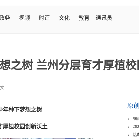
政务
视频
时评
文化
教育
通讯员
想之树 兰州分层育才厚植校
言文
原
少年种下梦想之树
细
才厚植校园创新沃土
2
热