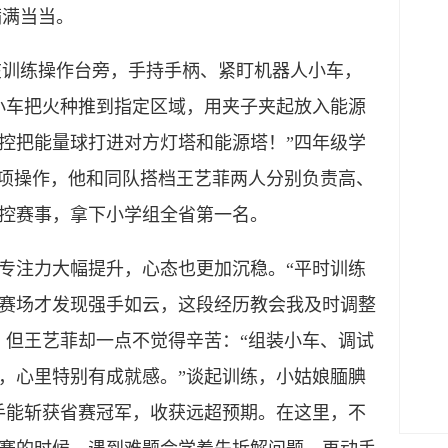
满满当当。
训练操作台旁，手持手柄、紧盯机器人小车，
小车把火种推到指定区域，用夹子夹起放入能源
控把能量球打进对方灯塔和能源塔！”四年级学
赛项操作，他和同队搭档王艺菲两人分别负责高、
控赛事，拿下小学组全省第一名。
注力大幅提升，心态也更加沉稳。“平时训练
赛场才发现强手如云，这段经历教会我及时调整
，但王艺菲却一点不觉得辛苦：“组装小车、调试
，心里特别有成就感。”谈起训练，小姑娘腼腆
手能斩获省赛冠军，收获远超预期。在这里，不