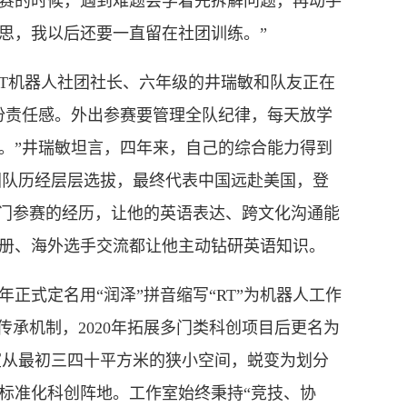
赛的时候，遇到难题会学着先拆解问题，再动手
思，我以后还要一直留在社团训练。”
RT机器人社团社长、六年级的井瑞敏和队友正在
份责任感。外出参赛要管理全队纪律，每天放学
。”井瑞敏坦言，四年来，自己的综合能力得到
团队历经层层选拔，最终代表中国远赴美国，登
国门参赛的经历，让他的英语表达、跨文化沟通能
册、海外选手交流都让他主动钻研英语知识。
年正式定名用“润泽”拼音缩写“RT”为机器人工作
”传承机制，2020年拓展多门类科创项目后更名为
室从最初三四十平方米的狭小空间，蜕变为划分
标准化科创阵地。工作室始终秉持“竞技、协