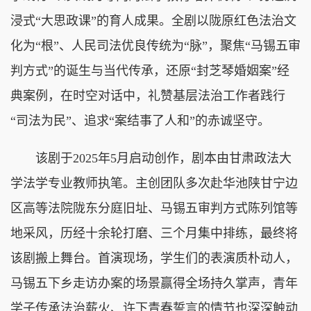
浸式“大思政课”的育人成果。全剧以陇原红色法治文
化为“根”、人民司法优良传统为“脉”，聚焦“马锡五审
判方式”的诞生与当代传承，还原“封芝琴婚姻案”经
典案例，在时空对话中，礼赞基层法治工作者践行
“司法为民”、追求“案结事了人和”的赤诚坚守。
该剧于2025年5月启动创作，剧本由甘肃政法大
学法学专业教师执笔。主创团队多次赴华池陕甘宁边
区高等法院陇东分庭旧址、马锡五审判方式陈列馆等
地采风，历经十余轮打磨、三个月集中排练，最终将
该剧搬上舞台。首演现场，学生们的表演质朴动人，
马锡五下乡走访办案的场景赢得全场持久掌声，青年
学子传承法治薪火、许下青春誓言的情节也深深触动