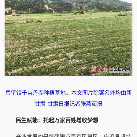
岳堡镇千亩丹参种植基地。本文图片除署名外均由新
甘肃·甘肃日报记者张燕茹摄
民生赋能：托起万家百姓增收梦想
产业发展的最终落脚点是富民惠民。庄浪县坚持