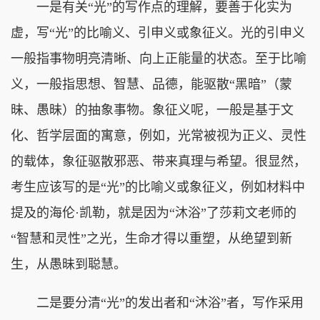
一是有关“光”的写作点的理解，要善于化实为
虚，写“光”的比喻义、引申义或象征义。光的引申义
一般指事物明亮清晰、向上正能量的状态。至于比喻
义，一般指思想、智慧、品德，能驱散“黑暗”（蒙
昧、愚昧）的抽象事物。象征义呢，一般是基于文
化、哲学层面的寓意，例如，光常被视为正义、灵性
的载体，象征驱散邪恶、带来真理与希望。很显然，
考生应该写的是“光”的比喻义或象征义，例如材料中
提及的海伦·凯勒，就是因为“沐浴”了莎莉文老师的
“智慧和灵性”之光，生命才得以重塑，从绝望到新
生，从愚昧到聪慧。
二是要分清“光”的发出者和“沐浴”者，写作采用