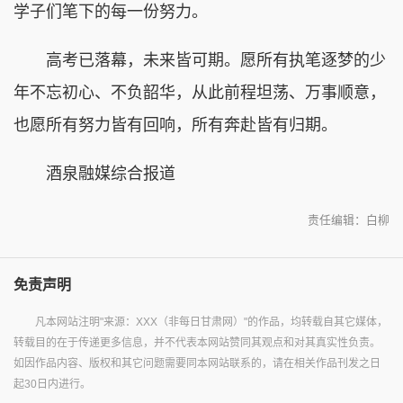
学子们笔下的每一份努力。
高考已落幕，未来皆可期。愿所有执笔逐梦的少
年不忘初心、不负韶华，从此前程坦荡、万事顺意，
也愿所有努力皆有回响，所有奔赴皆有归期。
酒泉融媒综合报道
责任编辑：白柳
免责声明
凡本网站注明"来源：XXX（非每日甘肃网）"的作品，均转载自其它媒体，
转载目的在于传递更多信息，并不代表本网站赞同其观点和对其真实性负责。
如因作品内容、版权和其它问题需要同本网站联系的，请在相关作品刊发之日
起30日内进行。