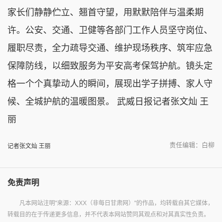
家长们静静伫立、翘首守望，用默默陪伴与温柔期
许。公安、交通、卫健等各部门工作人员坚守岗位、
履职尽责，全力疏导交通、维护现场秩序、筑牢应急
保障防线，以细致服务为平安高考保驾护航。镜头定
格一个个真挚动人的瞬间，展现出学子拼搏、家人守
候、全城护航的温暖图景。 武威日报记者张文灿 王
丽
责任编辑：白柳
记者张文灿 王丽
免责声明
凡本网站注明"来源：XXX（非每日甘肃网）"的作品，均转载自其它媒体，
转载目的在于传递更多信息，并不代表本网站赞同其观点和对其真实性负责。