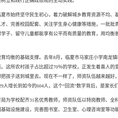
是树立和践行正确政绩观的生动实践。
市始终坚守民生初心，着力破解城乡教育资源不均、基
人才、完善校园配套、关注学生身心健康等措施，一批批
村学子、留守儿童都能享有公平而有质量的教育，用均衡
均衡的基础支撑。去年8月，临夏市马家庄小学南龙镇
。这所农村孩子占比超过70％的学校，正发生着喜人的
想把孩子送到城里去。现在不一样了，师资队伍越来越好，
229人增长到如今的604人，这个“回流”数字背后，是家长
为学校配齐31名优秀教师，师资队伍以特岗教师、全
园基础设施建设，完善图书室、卫生室、心理咨询室等功