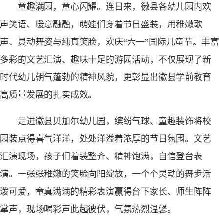
童趣满园，童心闪耀。连日来，徽县各幼儿园内欢
声笑语、暖意融融，萌娃们身着节日盛装，用稚嫩歌
声、灵动舞姿与纯真笑脸，欢庆“六一”国际儿童节。丰富
多彩的文艺汇演、趣味十足的游园活动，不仅展现了新
时代幼儿朝气蓬勃的精神风貌，更彰显出徽县学前教育
高质量发展的扎实成效。
走进徽县贝加尔幼儿园，缤纷气球、童趣装饰将校
园装点得喜气洋洋，处处洋溢着浓厚的节日氛围。文艺
汇演现场，孩子们着装整齐、精神饱满，自信登台表
演。一张张稚嫩的笑脸向阳绽放，一个个灵动的舞步活
泼可爱，童真满满的精彩表演赢得台下家长、师生阵阵
掌声，现场喝彩声此起彼伏，气氛热烈温馨。