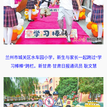
兰州市城关区水车园小学，新生与家长一起跨过“学
习棒棒”跨栏。新甘肃·甘肃日报通讯员 耿文慧